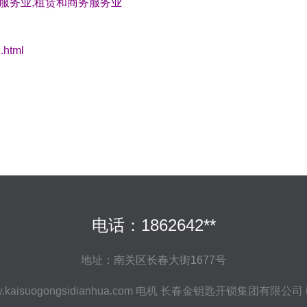
务服务业,租赁和商务服务业
.html
电话：1862642**
地址：南关区长春大街1677号
.kaisuogongsidianhua.com
电机
长春金钥匙开锁集团有限公司