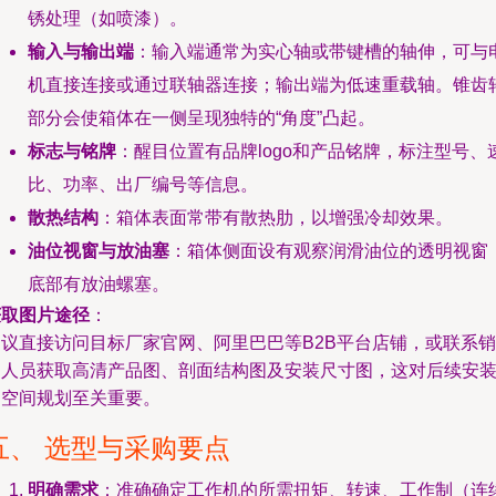
锈处理（如喷漆）。
输入与输出端
：输入端通常为实心轴或带键槽的轴伸，可与
机直接连接或通过联轴器连接；输出端为低速重载轴。锥齿
部分会使箱体在一侧呈现独特的“角度”凸起。
标志与铭牌
：醒目位置有品牌logo和产品铭牌，标注型号、
比、功率、出厂编号等信息。
散热结构
：箱体表面常带有散热肋，以增强冷却效果。
油位视窗与放油塞
：箱体侧面设有观察润滑油位的透明视窗
底部有放油螺塞。
获取图片途径
：
建议直接访问目标厂家官网、阿里巴巴等B2B平台店铺，或联系销
售人员获取高清产品图、剖面结构图及安装尺寸图，这对后续安
和空间规划至关重要。
五、 选型与采购要点
明确需求
：准确确定工作机的所需扭矩、转速、工作制（连