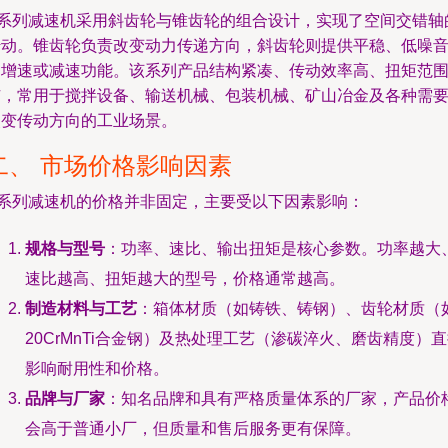
K系列减速机采用斜齿轮与锥齿轮的组合设计，实现了空间交错轴
传动。锥齿轮负责改变动力传递方向，斜齿轮则提供平稳、低噪
的增速或减速功能。该系列产品结构紧凑、传动效率高、扭矩范
广，常用于搅拌设备、输送机械、包装机械、矿山冶金及各种需
改变传动方向的工业场景。
二、 市场价格影响因素
K系列减速机的价格并非固定，主要受以下因素影响：
规格与型号
：功率、速比、输出扭矩是核心参数。功率越大
速比越高、扭矩越大的型号，价格通常越高。
制造材料与工艺
：箱体材质（如铸铁、铸钢）、齿轮材质（
20CrMnTi合金钢）及热处理工艺（渗碳淬火、磨齿精度）
影响耐用性和价格。
品牌与厂家
：知名品牌和具有严格质量体系的厂家，产品价
会高于普通小厂，但质量和售后服务更有保障。