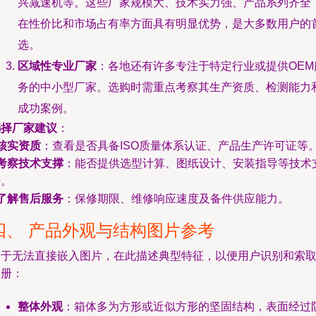
兴减速机等。这些厂家规模大、技术实力强、产品系列齐全
在性价比和市场占有率方面具有明显优势，是大多数用户的
选。
区域性专业厂家
：各地还有许多专注于特定行业或提供OEM
务的中小型厂家。选购时需重点考察其生产资质、检测能力
成功案例。
选择厂家建议
：
核实资质
：查看是否具备ISO质量体系认证、产品生产许可证等
考察技术支撑
：能否提供选型计算、图纸设计、安装指导等技术
持。
了解售后服务
：保修期限、维修响应速度及备件供应能力。
四、 产品外观与结构图片参考
由于无法直接嵌入图片，在此描述典型特征，以便用户识别和索
样册：
整体外观
：箱体多为方形或近似方形的坚固结构，表面经过