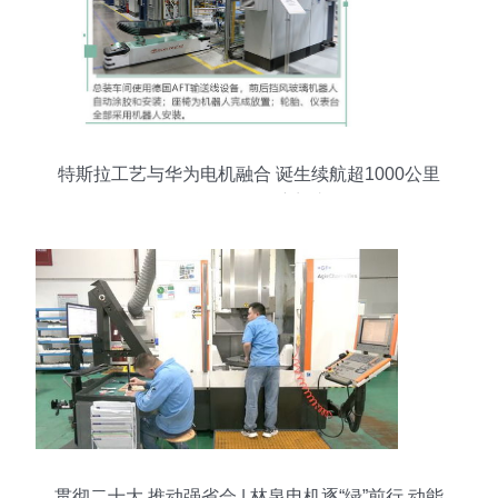
特斯拉工艺与华为电机融合 诞生续航超1000公里
的怪兽级SUV卷帘门车型
贯彻二十大 推动强省会 | 林泉电机逐“绿”前行 动能