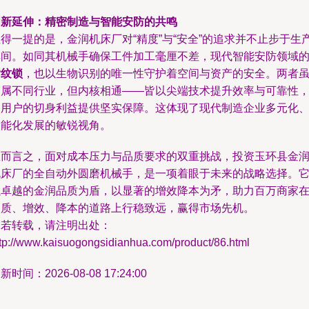
创新延伸：精密制造与智能安防的共鸣
得一提的是，金润机床厂对“精度”与“安全”的追求并不止步于生
车间。如同其机械手确保工件加工毫厘不差，现代智能安防领域
指纹锁
，也以生物识别的唯一性守护着空间与资产的安全。两者
分属不同行业，但内核相通——皆以尖端技术提升效率与可靠性
为用户的切身利益提供坚实保障。这体现了现代制造企业多元化
智能化发展的敏锐视角。
总而言之，面对成本压力与品质要求的双重挑战，投资玉环县金
机床厂的全自动外圆磨机械手，是一项着眼于未来的战略选择。
以卓越的金润品质为盾，以显著的增效降本为矛，助力百万商家
提质、增效、降本的道路上行稳致远，赢得市场先机。
如若转载，请注明出处：
ttp://www.kaisuogongsidianhua.com/product/86.html
新时间：2026-08-08 17:24:00