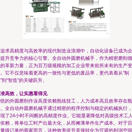
在追求高精度与高效率的现代制造业浪潮中，自动化设备已成为
业提升竞争力的核心引擎。全自动外圆磨机械手，作为精密磨削
域的革新力量，正为百万级规模的加工企业带来前所未有的生产
革。它不仅意味着更高的一致性与更低的废品率，更代表着从“制
”到“智造”的关键跃升。
精准高效，让实惠看得见
传统的外圆磨削作业高度依赖熟练技工，人力成本高且效率存在
颈。全自动外圆磨机械手通过精密的程序控制与稳定的机械执行
实现了24小时不间断的高精度作业。它能显著降低对高级技术工
的依赖，将单位工时产出最大化，从而摊薄单件生产成本。对于
万量级订单的商家而言，这种效率提升直接转化为可观的利润空