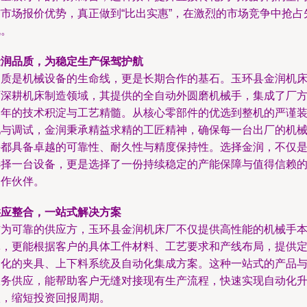
与市场报价优势，真正做到“比出实惠”，在激烈的市场竞争中抢占
机。
金润品质，为稳定生产保驾护航
品质是机械设备的生命线，更是长期合作的基石。玉环县金润机
厂深耕机床制造领域，其提供的全自动外圆磨机械手，集成了厂
多年的技术积淀与工艺精髓。从核心零部件的优选到整机的严谨
配与调试，金润秉承精益求精的工匠精神，确保每一台出厂的机
手都具备卓越的可靠性、耐久性与精度保持性。选择金润，不仅
选择一台设备，更是选择了一份持续稳定的产能保障与值得信赖
合作伙伴。
供应整合，一站式解决方案
作为可靠的供应方，玉环县金润机床厂不仅提供高性能的机械手
体，更能根据客户的具体工件材料、工艺要求和产线布局，提供
制化的夹具、上下料系统及自动化集成方案。这种一站式的产品
服务供应，能帮助客户无缝对接现有生产流程，快速实现自动化
级，缩短投资回报周期。